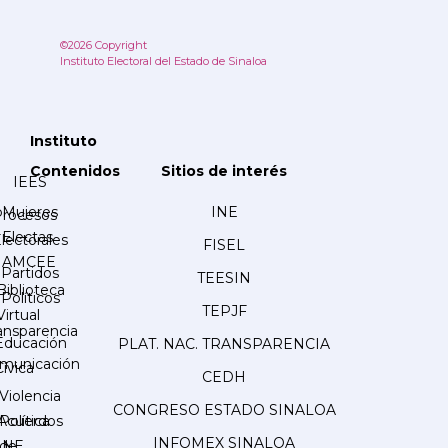
©2026 Copyright
Instituto Electoral del Estado de Sinaloa
Instituto
Contenidos
Sitios de interés
IEES
Mujeres
INE
Procesos
Electas
lectorales
FISEL
AMCEE
Partidos
TEESIN
Biblioteca
Políticos
TEPJF
Virtual
ansparencia
Educación
PLAT. NAC. TRANSPARENCIA
municación
Cívica
CEDH
Violencia
CONGRESO ESTADO SINALOA
Acuerdos
Política
INFOMEX SINALOA
INE
de