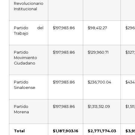
Revolucionario
Institucional
Partido del
$197,983.86
$98,412.27
$296
Trabajo
Partido
$197,983.86
$129,960.71
$327
Movimiento
Ciudadano
Partido
$197,983.86
$236,700.04
$434
Sinaloense
Partido
$197,983.86
$1,313,512.09
$1,51
Morena
Total
$1,187,903.16
$2,771,774.03
$3,9