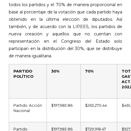
todos los partidos y el 70% de manera proporcional en
base al porcentaje de la votación que cada partido haya
obtenido en la última elección de diputados. Así
también, y de acuerdo con la LIPEES, los partidos de
nueva creación y aquellos que no cuentan con
representación en el Congreso del Estado solo
participan en la distribución del 30%, que se distribuye
de manera igualitaria.
PARTIDO
30%
70%
TOT
POLÍTICO
GA
ACT
202
Partido Acción
$197,983.86
$263,270.44
$461
Nacional
Partido
$197,983.86
$729,918.47
$927