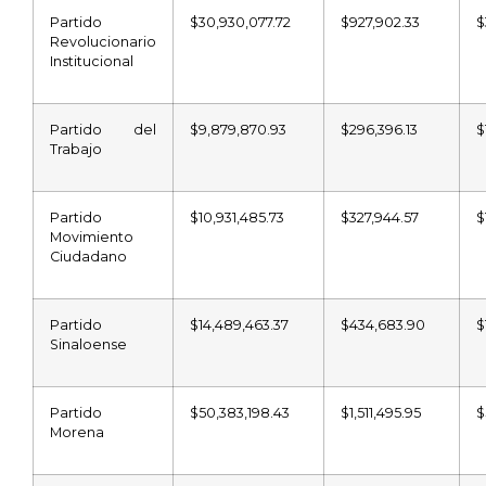
Partido
$30,930,077.72
$927,902.33
$
Revolucionario
Institucional
Partido del
$9,879,870.93
$296,396.13
$
Trabajo
Partido
$10,931,485.73
$327,944.57
$
Movimiento
Ciudadano
Partido
$14,489,463.37
$434,683.90
$
Sinaloense
Partido
$50,383,198.43
$1,511,495.95
$
Morena