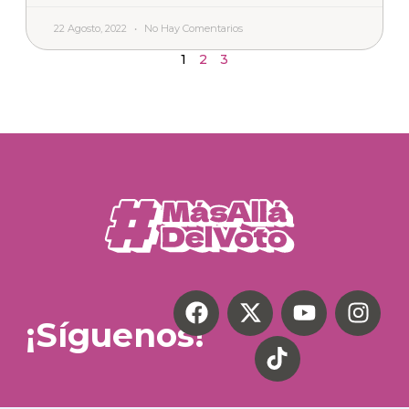
22 Agosto, 2022
No Hay Comentarios
1
2
3
¡Síguenos!