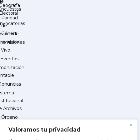
de
Geografía
Encuestas
Electoral
Paridad
nvocatorias
de
Género
Avisos de
Privacidad
ansmisiones
 Vivo
Eventos
monización
ntable
Denuncias
istema
nstitucional
e Archivos
Órgano
Interno
Valoramos tu privacidad
de