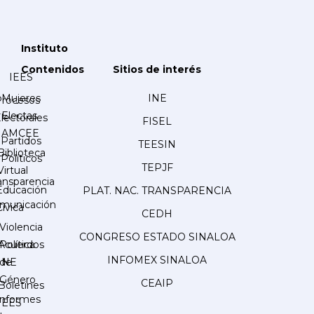
Instituto
Contenidos
Sitios de interés
IEES
Mujeres
INE
Procesos
Electas
lectorales
FISEL
AMCEE
Partidos
TEESIN
Biblioteca
Políticos
TEPJF
Virtual
ansparencia
Educación
PLAT. NAC. TRANSPARENCIA
municación
Cívica
CEDH
Violencia
CONGRESO ESTADO SINALOA
Acuerdos
Política
INFOMEX SINALOA
INE
de
Género
CEAIP
Boletines
Informes
IEES