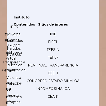
Instituto
Contenidos
Sitios de interés
IEES
Mujeres
INE
Procesos
Electas
Electorales
FISEL
AMCEE
Partidos
TEESIN
Biblioteca
Políticos
TEPJF
Virtual
Transparencia
Educación
PLAT. NAC. TRANSPARENCIA
Comunicación
Cívica
CEDH
Violencia
CONGRESO ESTADO SINALOA
Acuerdos
Política
INFOMEX SINALOA
INE
de
Género
CEAIP
Boletines
Informes
IEES