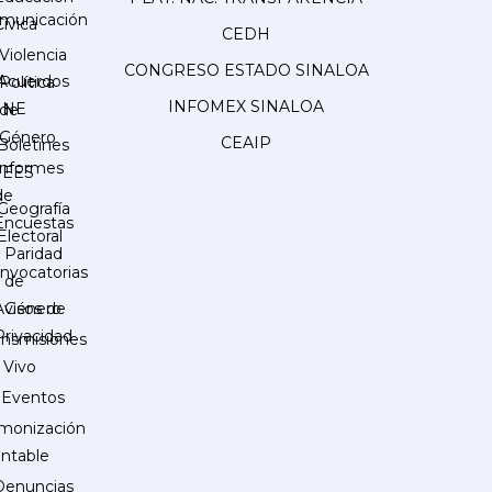
municación
Cívica
CEDH
Violencia
CONGRESO ESTADO SINALOA
Acuerdos
Política
INFOMEX SINALOA
INE
de
Género
CEAIP
Boletines
Informes
IEES
de
Geografía
Encuestas
Electoral
Paridad
nvocatorias
de
Género
Avisos de
Privacidad
ansmisiones
 Vivo
Eventos
monización
ntable
Denuncias