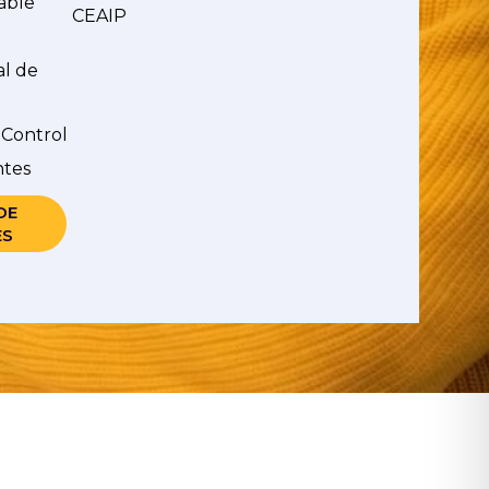
able
CEAIP
al de
 Control
ntes
DE
ES