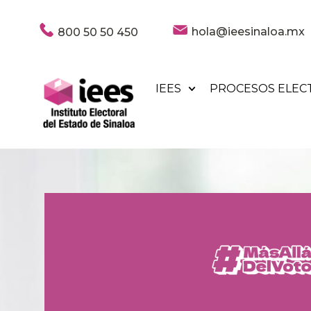
hola@ieesinaloa.mx
800 50 50 450
IEES
PROCESOS ELEC