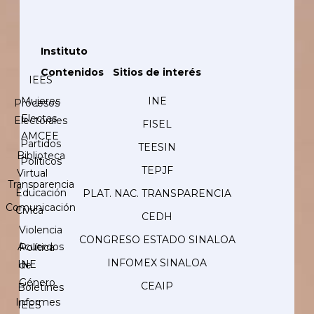
Instituto
Contenidos
Sitios de interés
IEES
Mujeres
INE
Procesos
Electas
Electorales
FISEL
AMCEE
Partidos
TEESIN
Biblioteca
Políticos
TEPJF
Virtual
Transparencia
Educación
PLAT. NAC. TRANSPARENCIA
Comunicación
Cívica
CEDH
Violencia
CONGRESO ESTADO SINALOA
Acuerdos
Política
INFOMEX SINALOA
INE
de
Género
CEAIP
Boletines
Informes
IEES