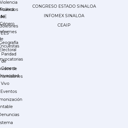
Violencia
CONGRESO ESTADO SINALOA
Acuerdos
Política
INFOMEX SINALOA
INE
de
Género
CEAIP
Boletines
Informes
IEES
de
Geografía
Encuestas
Electoral
Paridad
nvocatorias
de
Género
Avisos de
Privacidad
ansmisiones
 Vivo
Eventos
monización
ntable
Denuncias
istema