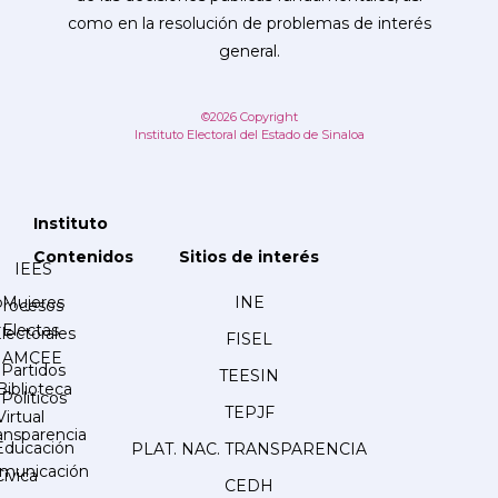
como en la resolución de problemas de interés
general.
©2026 Copyright
Instituto Electoral del Estado de Sinaloa
Instituto
Contenidos
Sitios de interés
IEES
Mujeres
INE
Procesos
Electas
lectorales
FISEL
AMCEE
Partidos
TEESIN
Biblioteca
Políticos
TEPJF
Virtual
ansparencia
Educación
PLAT. NAC. TRANSPARENCIA
municación
Cívica
CEDH