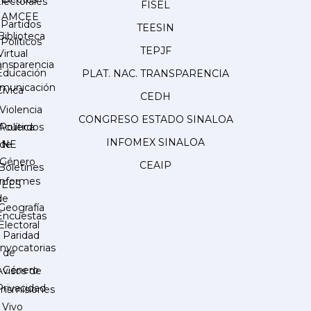
lectorales
FISEL
AMCEE
Partidos
TEESIN
Biblioteca
Políticos
TEPJF
Virtual
ansparencia
Educación
PLAT. NAC. TRANSPARENCIA
municación
Cívica
CEDH
Violencia
CONGRESO ESTADO SINALOA
Acuerdos
Política
INFOMEX SINALOA
INE
de
Género
CEAIP
Boletines
Informes
IEES
de
Geografía
Encuestas
Electoral
Paridad
nvocatorias
de
Género
Avisos de
Privacidad
ansmisiones
 Vivo