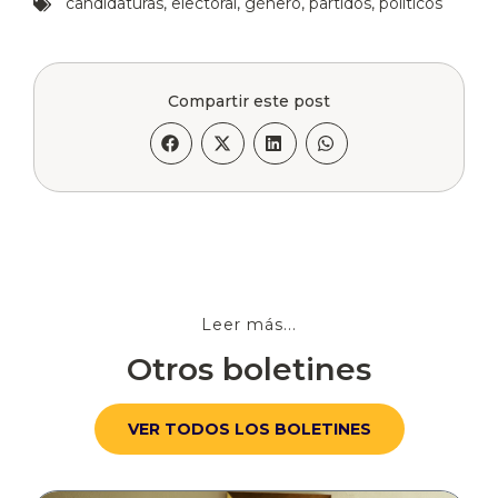
candidaturas
,
electoral
,
género
,
partidos
,
políticos
Compartir este post
Leer más...
Otros boletines
VER TODOS LOS BOLETINES