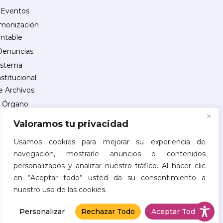
Eventos
monización
ntable
Denuncias
istema
nstitucional
e Archivos
Órgano
Interno
Valoramos tu privacidad
de
Control
Usamos cookies para mejorar su experiencia de
navegación, mostrarle anuncios o contenidos
reguntas
personalizados y analizar nuestro tráfico. Al hacer clic
recuentes
en “Aceptar todo” usted da su consentimiento a
INSCRIPCIÓN
nuestro uso de las cookies.
DE
PROVEEDORES
Personalizar
Rechazar Todo
Aceptar Todo