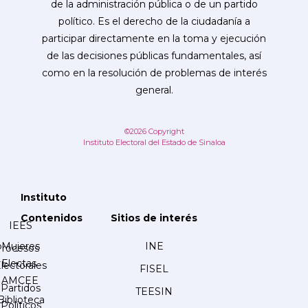
de la administración pública o de un partido
político. Es el derecho de la ciudadanía a
participar directamente en la toma y ejecución
de las decisiones públicas fundamentales, así
como en la resolución de problemas de interés
general.
©2026 Copyright
Instituto Electoral del Estado de Sinaloa
Instituto
Contenidos
Sitios de interés
IEES
Mujeres
INE
Procesos
Electas
lectorales
FISEL
AMCEE
Partidos
TEESIN
Biblioteca
Políticos