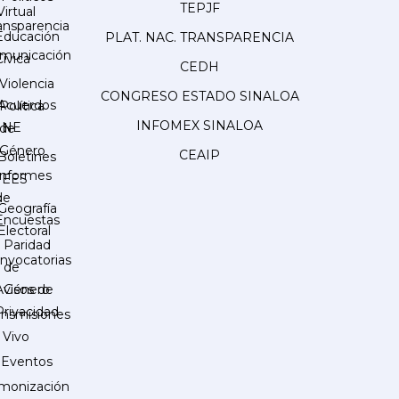
TEPJF
Virtual
ansparencia
Educación
PLAT. NAC. TRANSPARENCIA
municación
Cívica
CEDH
Violencia
CONGRESO ESTADO SINALOA
Acuerdos
Política
INFOMEX SINALOA
INE
de
Género
CEAIP
Boletines
Informes
IEES
de
Geografía
Encuestas
Electoral
Paridad
nvocatorias
de
Género
Avisos de
Privacidad
ansmisiones
 Vivo
Eventos
monización