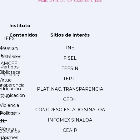
Instituto Electoral del Estado de Sinaloa
Instituto
Contenidos
Sitios de interés
IEES
Mujeres
INE
Procesos
Electas
lectorales
FISEL
AMCEE
Partidos
TEESIN
Biblioteca
Políticos
TEPJF
Virtual
ansparencia
Educación
PLAT. NAC. TRANSPARENCIA
municación
Cívica
CEDH
Violencia
CONGRESO ESTADO SINALOA
Acuerdos
Política
INFOMEX SINALOA
INE
de
Género
CEAIP
Boletines
Informes
IEES