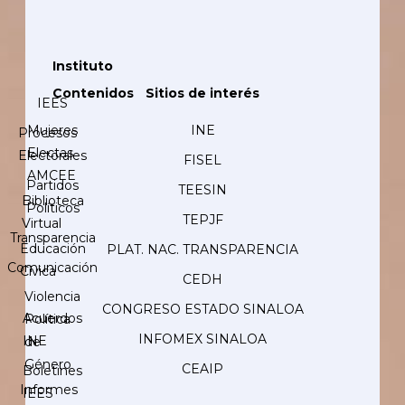
Instituto
Contenidos
Sitios de interés
IEES
Mujeres
INE
Procesos
Electas
Electorales
FISEL
AMCEE
Partidos
TEESIN
Biblioteca
Políticos
TEPJF
Virtual
Transparencia
Educación
PLAT. NAC. TRANSPARENCIA
Comunicación
Cívica
CEDH
Violencia
CONGRESO ESTADO SINALOA
Acuerdos
Política
INFOMEX SINALOA
INE
de
Género
CEAIP
Boletines
Informes
IEES