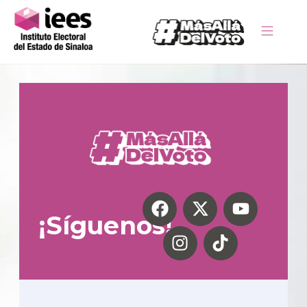
¡Síguenos!