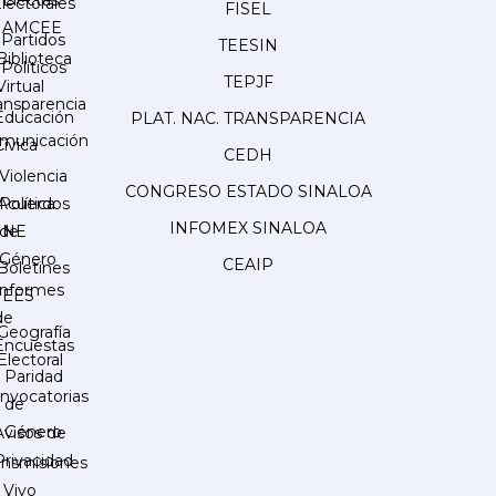
Electas
lectorales
FISEL
AMCEE
Partidos
TEESIN
Biblioteca
Políticos
TEPJF
Virtual
ansparencia
Educación
PLAT. NAC. TRANSPARENCIA
municación
Cívica
CEDH
Violencia
CONGRESO ESTADO SINALOA
Acuerdos
Política
INFOMEX SINALOA
INE
de
Género
CEAIP
Boletines
Informes
IEES
de
Geografía
Encuestas
Electoral
Paridad
nvocatorias
de
Género
Avisos de
Privacidad
ansmisiones
 Vivo