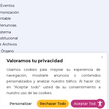
Eventos
monización
ntable
Denuncias
istema
nstitucional
e Archivos
Órgano
Interno
Valoramos tu privacidad
de
Control
Usamos cookies para mejorar su experiencia de
navegación, mostrarle anuncios o contenidos
reguntas
personalizados y analizar nuestro tráfico. Al hacer clic
recuentes
en “Aceptar todo” usted da su consentimiento a
INSCRIPCIÓN
nuestro uso de las cookies.
DE
PROVEEDORES
Personalizar
Rechazar Todo
Aceptar Todo