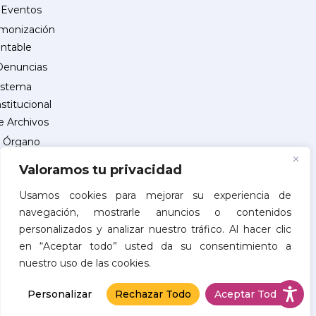
Eventos
monización
ntable
Denuncias
istema
nstitucional
e Archivos
Órgano
Interno
Valoramos tu privacidad
de
Control
Usamos cookies para mejorar su experiencia de
navegación, mostrarle anuncios o contenidos
reguntas
personalizados y analizar nuestro tráfico. Al hacer clic
recuentes
en “Aceptar todo” usted da su consentimiento a
INSCRIPCIÓN
nuestro uso de las cookies.
DE
PROVEEDORES
Personalizar
Rechazar Todo
Aceptar Todo