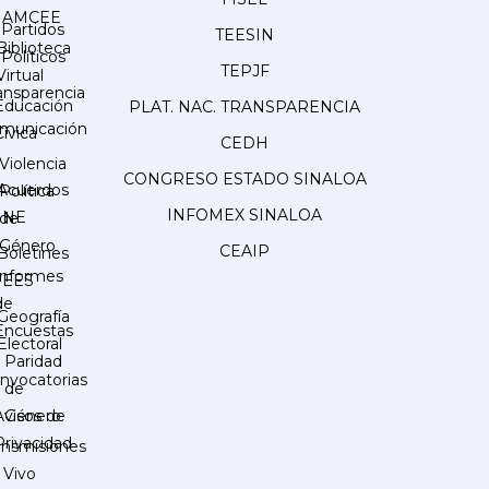
AMCEE
Partidos
TEESIN
Biblioteca
Políticos
TEPJF
Virtual
ansparencia
Educación
PLAT. NAC. TRANSPARENCIA
municación
Cívica
CEDH
Violencia
CONGRESO ESTADO SINALOA
Acuerdos
Política
INFOMEX SINALOA
INE
de
Género
CEAIP
Boletines
Informes
IEES
de
Geografía
Encuestas
Electoral
Paridad
nvocatorias
de
Género
Avisos de
Privacidad
ansmisiones
 Vivo