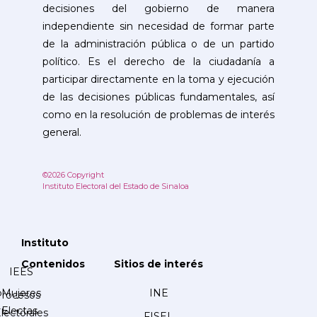
decisiones del gobierno de manera
independiente sin necesidad de formar parte
de la administración pública o de un partido
político. Es el derecho de la ciudadanía a
participar directamente en la toma y ejecución
de las decisiones públicas fundamentales, así
como en la resolución de problemas de interés
general.
©2026 Copyright
Instituto Electoral del Estado de Sinaloa
Instituto
Contenidos
Sitios de interés
IEES
Mujeres
INE
Procesos
Electas
lectorales
FISEL