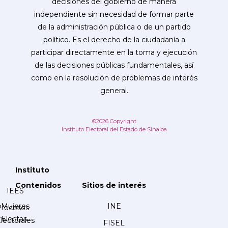
decisiones del gobierno de manera
independiente sin necesidad de formar parte
de la administración pública o de un partido
político. Es el derecho de la ciudadanía a
participar directamente en la toma y ejecución
de las decisiones públicas fundamentales, así
como en la resolución de problemas de interés
general.
©2026 Copyright
Instituto Electoral del Estado de Sinaloa
Instituto
Contenidos
Sitios de interés
IEES
Mujeres
INE
Procesos
Electas
lectorales
FISEL