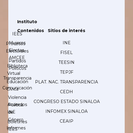
Instituto
Contenidos
Sitios de interés
IEES
Mujeres
INE
Procesos
Electas
Electorales
FISEL
AMCEE
Partidos
TEESIN
Biblioteca
Políticos
TEPJF
Virtual
Transparencia
Educación
PLAT. NAC. TRANSPARENCIA
Comunicación
Cívica
CEDH
Violencia
CONGRESO ESTADO SINALOA
Acuerdos
Política
INFOMEX SINALOA
INE
de
Género
CEAIP
Boletines
Informes
IEES