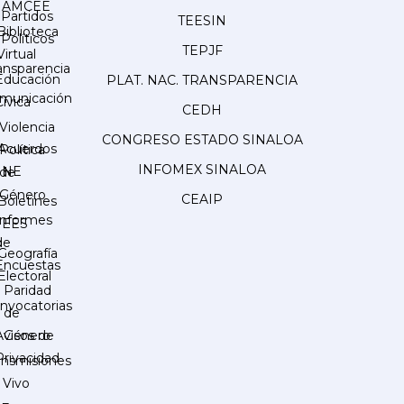
AMCEE
Partidos
TEESIN
Biblioteca
Políticos
TEPJF
Virtual
ansparencia
Educación
PLAT. NAC. TRANSPARENCIA
municación
Cívica
CEDH
Violencia
CONGRESO ESTADO SINALOA
Acuerdos
Política
INFOMEX SINALOA
INE
de
Género
CEAIP
Boletines
Informes
IEES
de
Geografía
Encuestas
Electoral
Paridad
nvocatorias
de
Género
Avisos de
Privacidad
ansmisiones
 Vivo