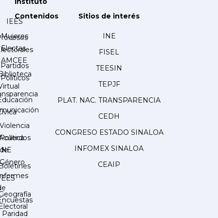
Instituto
Contenidos
Sitios de interés
IEES
Mujeres
INE
Procesos
Electas
lectorales
FISEL
AMCEE
Partidos
TEESIN
Biblioteca
Políticos
TEPJF
Virtual
ansparencia
Educación
PLAT. NAC. TRANSPARENCIA
municación
Cívica
CEDH
Violencia
CONGRESO ESTADO SINALOA
Acuerdos
Política
INFOMEX SINALOA
INE
de
Género
CEAIP
Boletines
Informes
IEES
de
Geografía
Encuestas
Electoral
Paridad