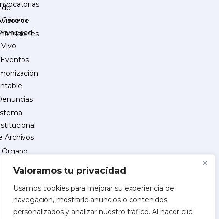
nvocatorias
de
Género
Avisos de
Privacidad
ansmisiones
 Vivo
Eventos
monización
ntable
Denuncias
istema
nstitucional
e Archivos
Órgano
Interno
Valoramos tu privacidad
de
Control
Usamos cookies para mejorar su experiencia de
navegación, mostrarle anuncios o contenidos
reguntas
personalizados y analizar nuestro tráfico. Al hacer clic
recuentes