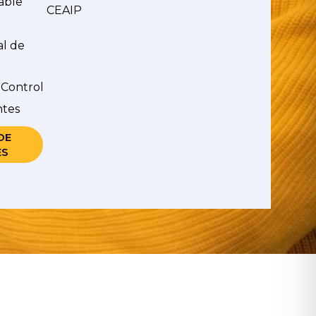
able
CEAIP
al de
 Control
ntes
DE
ES