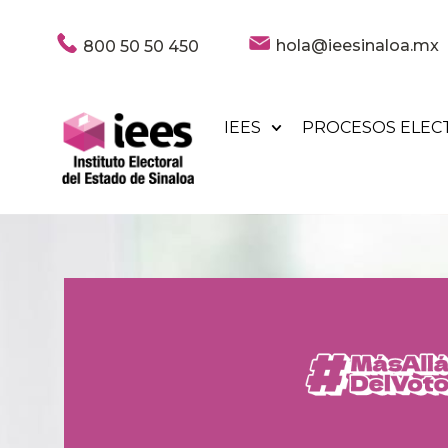
hola@ieesinaloa.mx
800 50 50 450
IEES
PROCESOS ELEC