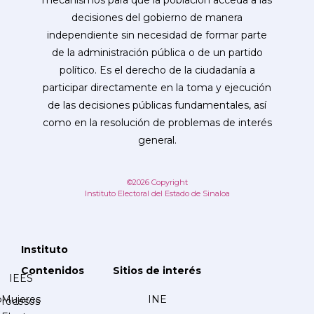
mecanismos para que la población acceda a las
decisiones del gobierno de manera
independiente sin necesidad de formar parte
de la administración pública o de un partido
político. Es el derecho de la ciudadanía a
participar directamente en la toma y ejecución
de las decisiones públicas fundamentales, así
como en la resolución de problemas de interés
general.
©2026 Copyright
Instituto Electoral del Estado de Sinaloa
Instituto
Contenidos
Sitios de interés
IEES
Mujeres
INE
Procesos