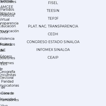
Electas
lectorales
FISEL
AMCEE
Partidos
TEESIN
Biblioteca
Políticos
TEPJF
Virtual
ansparencia
Educación
PLAT. NAC. TRANSPARENCIA
municación
Cívica
CEDH
Violencia
CONGRESO ESTADO SINALOA
Acuerdos
Política
INFOMEX SINALOA
INE
de
Género
CEAIP
Boletines
Informes
IEES
de
Geografía
Encuestas
Electoral
Paridad
nvocatorias
de
Género
Avisos de
Privacidad
ansmisiones
 Vivo