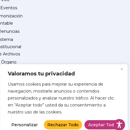
Eventos
monización
ntable
Denuncias
istema
nstitucional
e Archivos
Órgano
Interno
Valoramos tu privacidad
de
Control
Usamos cookies para mejorar su experiencia de
navegación, mostrarle anuncios o contenidos
reguntas
personalizados y analizar nuestro tráfico. Al hacer clic
recuentes
en “Aceptar todo” usted da su consentimiento a
INSCRIPCIÓN
nuestro uso de las cookies.
DE
PROVEEDORES
Personalizar
Rechazar Todo
Aceptar Todo