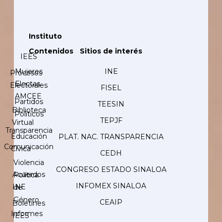
Instituto
Contenidos
Sitios de interés
IEES
Mujeres
INE
Procesos
Electas
Electorales
FISEL
AMCEE
Partidos
TEESIN
Biblioteca
Políticos
TEPJF
Virtual
Transparencia
Educación
PLAT. NAC. TRANSPARENCIA
Comunicación
Cívica
CEDH
Violencia
CONGRESO ESTADO SINALOA
Acuerdos
Política
INFOMEX SINALOA
INE
de
Género
CEAIP
Boletines
Informes
IEES