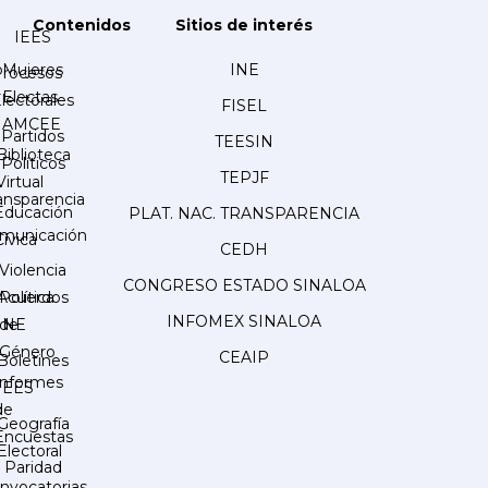
Contenidos
Sitios de interés
IEES
Mujeres
INE
Procesos
Electas
lectorales
FISEL
AMCEE
Partidos
TEESIN
Biblioteca
Políticos
TEPJF
Virtual
ansparencia
Educación
PLAT. NAC. TRANSPARENCIA
municación
Cívica
CEDH
Violencia
CONGRESO ESTADO SINALOA
Acuerdos
Política
INFOMEX SINALOA
INE
de
Género
CEAIP
Boletines
Informes
IEES
de
Geografía
Encuestas
Electoral
Paridad
nvocatorias