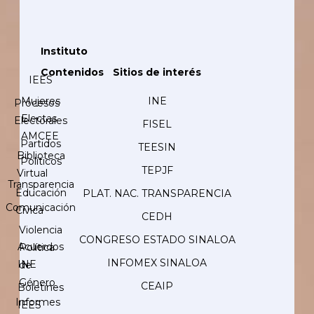
Instituto
Contenidos
Sitios de interés
IEES
Mujeres
INE
Procesos
Electas
Electorales
FISEL
AMCEE
Partidos
TEESIN
Biblioteca
Políticos
TEPJF
Virtual
Transparencia
Educación
PLAT. NAC. TRANSPARENCIA
Comunicación
Cívica
CEDH
Violencia
CONGRESO ESTADO SINALOA
Acuerdos
Política
INFOMEX SINALOA
INE
de
Género
CEAIP
Boletines
Informes
IEES