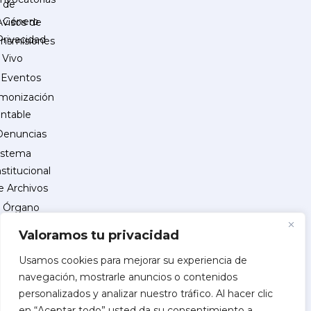
de
Género
Avisos de
Privacidad
ansmisiones
 Vivo
Eventos
monización
ntable
Denuncias
istema
nstitucional
e Archivos
Órgano
Interno
Valoramos tu privacidad
de
Control
Usamos cookies para mejorar su experiencia de
navegación, mostrarle anuncios o contenidos
reguntas
personalizados y analizar nuestro tráfico. Al hacer clic
recuentes
en “Aceptar todo” usted da su consentimiento a