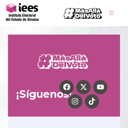
¡Síguenos!