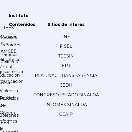
Instituto
Contenidos
Sitios de interés
IEES
Mujeres
INE
Procesos
Electas
lectorales
FISEL
AMCEE
Partidos
TEESIN
Biblioteca
Políticos
TEPJF
Virtual
ansparencia
Educación
PLAT. NAC. TRANSPARENCIA
municación
Cívica
CEDH
Violencia
CONGRESO ESTADO SINALOA
Acuerdos
Política
INFOMEX SINALOA
INE
de
Género
CEAIP
Boletines
Informes
IEES
de