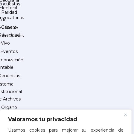
Geografía
Encuestas
Electoral
Paridad
nvocatorias
de
Género
Avisos de
Privacidad
ansmisiones
 Vivo
Eventos
monización
ntable
Denuncias
istema
nstitucional
e Archivos
Órgano
Interno
Valoramos tu privacidad
de
Control
Usamos cookies para mejorar su experiencia de