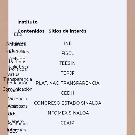
Instituto
Contenidos
Sitios de interés
IEES
Mujeres
INE
Procesos
Electas
Electorales
FISEL
AMCEE
Partidos
TEESIN
Biblioteca
Políticos
TEPJF
Virtual
Transparencia
Educación
PLAT. NAC. TRANSPARENCIA
Comunicación
Cívica
CEDH
Violencia
CONGRESO ESTADO SINALOA
Acuerdos
Política
INFOMEX SINALOA
INE
de
Género
CEAIP
Boletines
Informes
IEES