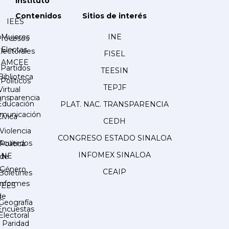
Instituto
Contenidos
Sitios de interés
IEES
Mujeres
INE
Procesos
Electas
lectorales
FISEL
AMCEE
Partidos
TEESIN
Biblioteca
Políticos
TEPJF
Virtual
ansparencia
Educación
PLAT. NAC. TRANSPARENCIA
municación
Cívica
CEDH
Violencia
CONGRESO ESTADO SINALOA
Acuerdos
Política
INFOMEX SINALOA
INE
de
Género
CEAIP
Boletines
Informes
IEES
de
Geografía
Encuestas
Electoral
Paridad