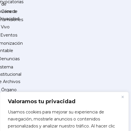
nvocatorias
de
Género
Avisos de
Privacidad
ansmisiones
 Vivo
Eventos
monización
ntable
Denuncias
istema
nstitucional
e Archivos
Órgano
Interno
Valoramos tu privacidad
de
Control
Usamos cookies para mejorar su experiencia de
navegación, mostrarle anuncios o contenidos
reguntas
personalizados y analizar nuestro tráfico. Al hacer clic
recuentes