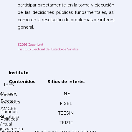
participar directamente en la toma y ejecución
de las decisiones públicas fundamentales, así
como en la resolución de problemas de interés
general.
©2026 Copyright
Instituto Electoral del Estado de Sinaloa
Instituto
Contenidos
Sitios de interés
IEES
Mujeres
INE
Procesos
Electas
lectorales
FISEL
AMCEE
Partidos
TEESIN
Biblioteca
Políticos
TEPJF
Virtual
ansparencia