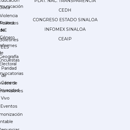
Educación
PLAT. NAC. TRANSPARENCIA
municación
Cívica
CEDH
Violencia
CONGRESO ESTADO SINALOA
Acuerdos
Política
INFOMEX SINALOA
INE
de
Género
CEAIP
Boletines
Informes
IEES
de
Geografía
Encuestas
Electoral
Paridad
nvocatorias
de
Género
Avisos de
Privacidad
ansmisiones
 Vivo
Eventos
monización
ntable
Denuncias