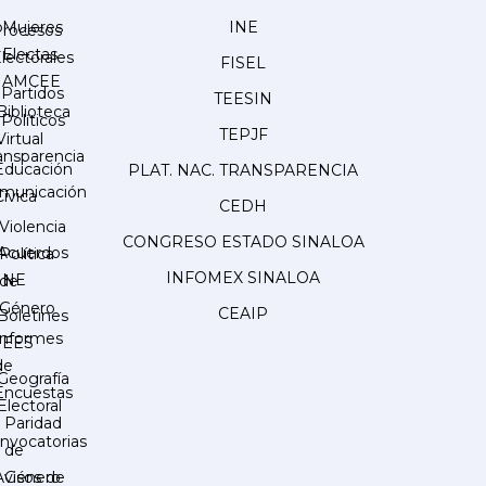
Mujeres
INE
Procesos
Electas
lectorales
FISEL
AMCEE
Partidos
TEESIN
Biblioteca
Políticos
TEPJF
Virtual
ansparencia
Educación
PLAT. NAC. TRANSPARENCIA
municación
Cívica
CEDH
Violencia
CONGRESO ESTADO SINALOA
Acuerdos
Política
INFOMEX SINALOA
INE
de
Género
CEAIP
Boletines
Informes
IEES
de
Geografía
Encuestas
Electoral
Paridad
nvocatorias
de
Género
Avisos de