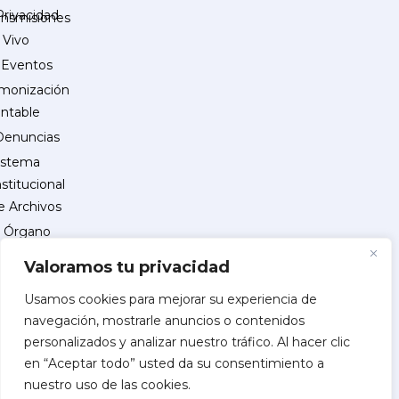
Privacidad
ansmisiones
 Vivo
Eventos
monización
ntable
Denuncias
istema
nstitucional
e Archivos
Órgano
Interno
Valoramos tu privacidad
de
Control
Usamos cookies para mejorar su experiencia de
navegación, mostrarle anuncios o contenidos
reguntas
personalizados y analizar nuestro tráfico. Al hacer clic
recuentes
en “Aceptar todo” usted da su consentimiento a
INSCRIPCIÓN
nuestro uso de las cookies.
DE