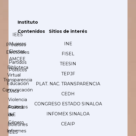
Instituto
Contenidos
Sitios de interés
IEES
Mujeres
INE
Procesos
Electas
Electorales
FISEL
AMCEE
Partidos
TEESIN
Biblioteca
Políticos
TEPJF
Virtual
Transparencia
Educación
PLAT. NAC. TRANSPARENCIA
Comunicación
Cívica
CEDH
Violencia
CONGRESO ESTADO SINALOA
Acuerdos
Política
INFOMEX SINALOA
INE
de
Género
CEAIP
Boletines
Informes
IEES