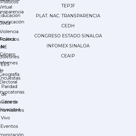
Políticos
TEPJF
Virtual
ansparencia
Educación
PLAT. NAC. TRANSPARENCIA
municación
Cívica
CEDH
Violencia
CONGRESO ESTADO SINALOA
Acuerdos
Política
INFOMEX SINALOA
INE
de
Género
CEAIP
Boletines
Informes
IEES
de
Geografía
Encuestas
Electoral
Paridad
nvocatorias
de
Género
Avisos de
Privacidad
ansmisiones
 Vivo
Eventos
monización