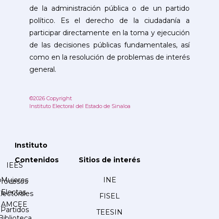
de la administración pública o de un partido
político. Es el derecho de la ciudadanía a
participar directamente en la toma y ejecución
de las decisiones públicas fundamentales, así
como en la resolución de problemas de interés
general.
©2026 Copyright
Instituto Electoral del Estado de Sinaloa
Instituto
Contenidos
Sitios de interés
IEES
Mujeres
INE
Procesos
Electas
lectorales
FISEL
AMCEE
Partidos
TEESIN
Biblioteca