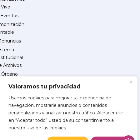
 Vivo
Eventos
monización
ntable
Denuncias
istema
nstitucional
e Archivos
Órgano
Interno
Valoramos tu privacidad
de
Control
Usamos cookies para mejorar su experiencia de
navegación, mostrarle anuncios o contenidos
reguntas
personalizados y analizar nuestro tráfico. Al hacer clic
recuentes
en “Aceptar todo” usted da su consentimiento a
INSCRIPCIÓN
nuestro uso de las cookies.
DE
PROVEEDORES