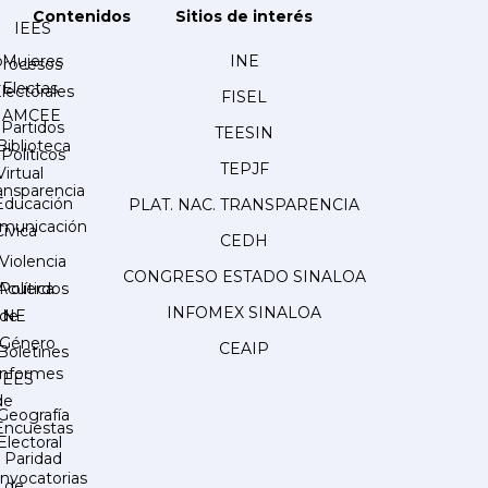
Contenidos
Sitios de interés
IEES
Mujeres
INE
Procesos
Electas
lectorales
FISEL
AMCEE
Partidos
TEESIN
Biblioteca
Políticos
TEPJF
Virtual
ansparencia
Educación
PLAT. NAC. TRANSPARENCIA
municación
Cívica
CEDH
Violencia
CONGRESO ESTADO SINALOA
Acuerdos
Política
INFOMEX SINALOA
INE
de
Género
CEAIP
Boletines
Informes
IEES
de
Geografía
Encuestas
Electoral
Paridad
nvocatorias
de