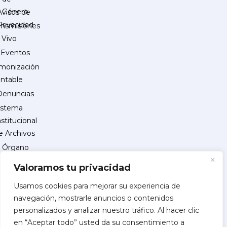
Género
Avisos de
Privacidad
ansmisiones
 Vivo
Eventos
monización
ntable
Denuncias
istema
nstitucional
e Archivos
Órgano
Interno
Valoramos tu privacidad
de
Control
Usamos cookies para mejorar su experiencia de
navegación, mostrarle anuncios o contenidos
reguntas
personalizados y analizar nuestro tráfico. Al hacer clic
recuentes
en “Aceptar todo” usted da su consentimiento a