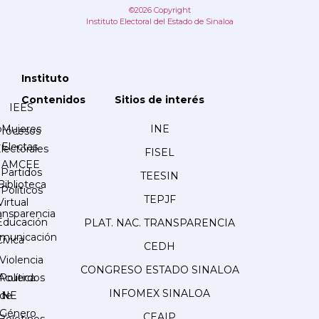
©2026 Copyright
Instituto Electoral del Estado de Sinaloa
Instituto
Contenidos
Sitios de interés
IEES
Mujeres
INE
Procesos
Electas
lectorales
FISEL
AMCEE
Partidos
TEESIN
Biblioteca
Políticos
TEPJF
Virtual
ansparencia
Educación
PLAT. NAC. TRANSPARENCIA
municación
Cívica
CEDH
Violencia
CONGRESO ESTADO SINALOA
Acuerdos
Política
INFOMEX SINALOA
INE
de
Género
CEAIP
Boletines