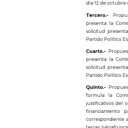
día 12 de octubre 
Tercero.-
Propues
presenta la Comis
solicitud presen
Partido Político E
Cuarto.-
Propuest
presenta la Comis
solicitud presen
Partido Político E
Quinto.-
Propuest
formula la Comis
justificativos del
financiamiento 
correspondiente al
tercer párrafo incis