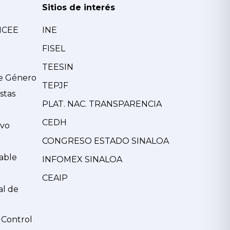
Sitios de interés
MCEE
INE
FISEL
TEESIN
de Género
TEPJF
stas
PLAT. NAC. TRANSPARENCIA
CEDH
ivo
CONGRESO ESTADO SINALOA
able
INFOMEX SINALOA
CEAIP
al de
 Control