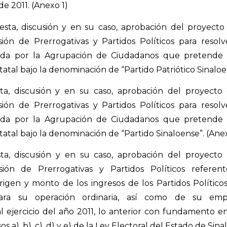
de 2011. (Anexo 1)
ta, discusión y en su caso, aprobación del proyect
ión de Prerrogativas y Partidos Políticos para resol
tada por la Agrupación de Ciudadanos que pretende 
statal bajo la denominación de “Partido Patriótico Sinaloe
a, discusión y en su caso, aprobación del proyect
ión de Prerrogativas y Partidos Políticos para resol
tada por la Agrupación de Ciudadanos que pretende 
statal bajo la denominación de “Partido Sinaloense”. (Ane
a, discusión y en su caso, aprobación del proyect
ión de Prerrogativas y Partidos Políticos referen
 origen y monto de los ingresos de los Partidos Políti
para su operación ordinaria, así como de su empl
 ejercicio del año 2011, lo anterior con fundamento en
os a), b), c), d) y e) de la Ley Electoral del Estado de Sina