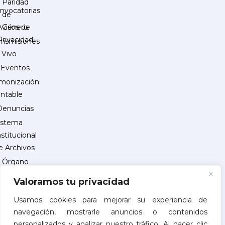
Paridad
nvocatorias
de
Género
Avisos de
Privacidad
ansmisiones
 Vivo
Eventos
monización
ntable
Denuncias
istema
nstitucional
e Archivos
Órgano
Interno
Valoramos tu privacidad
de
Control
Usamos cookies para mejorar su experiencia de
navegación, mostrarle anuncios o contenidos
reguntas
personalizados y analizar nuestro tráfico. Al hacer clic