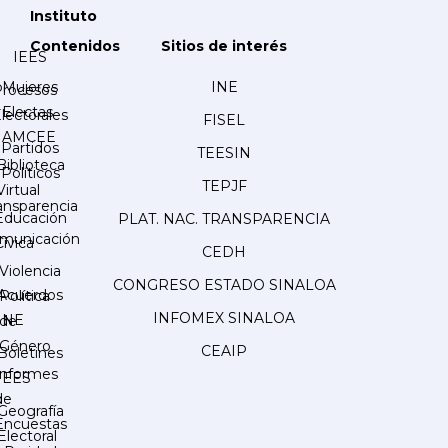
Instituto
Contenidos
Sitios de interés
IEES
Mujeres
INE
Procesos
Electas
lectorales
FISEL
AMCEE
Partidos
TEESIN
Biblioteca
Políticos
TEPJF
Virtual
ansparencia
Educación
PLAT. NAC. TRANSPARENCIA
municación
Cívica
CEDH
Violencia
CONGRESO ESTADO SINALOA
Acuerdos
Política
INFOMEX SINALOA
INE
de
Género
CEAIP
Boletines
Informes
IEES
de
Geografía
Encuestas
Electoral