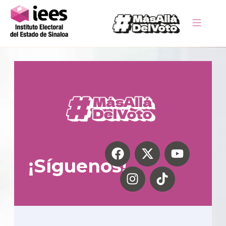
¡Síguenos!