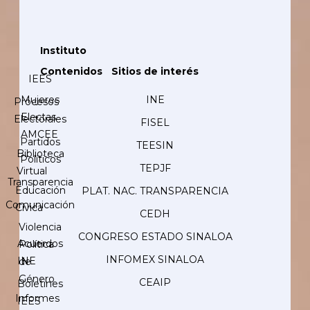
Instituto
Contenidos
Sitios de interés
IEES
Mujeres
INE
Procesos
Electas
Electorales
FISEL
AMCEE
Partidos
TEESIN
Biblioteca
Políticos
TEPJF
Virtual
Transparencia
Educación
PLAT. NAC. TRANSPARENCIA
Comunicación
Cívica
CEDH
Violencia
CONGRESO ESTADO SINALOA
Acuerdos
Política
INFOMEX SINALOA
INE
de
Género
CEAIP
Boletines
Informes
IEES