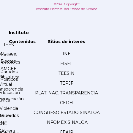
©2026 Copyright
Instituto Electoral del Estado de Sinaloa
Instituto
Contenidos
Sitios de interés
IEES
Mujeres
INE
Procesos
Electas
lectorales
FISEL
AMCEE
Partidos
TEESIN
Biblioteca
Políticos
TEPJF
Virtual
ansparencia
Educación
PLAT. NAC. TRANSPARENCIA
municación
Cívica
CEDH
Violencia
CONGRESO ESTADO SINALOA
Acuerdos
Política
INFOMEX SINALOA
INE
de
Género
CEAIP
Boletines