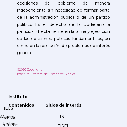
decisiones del gobierno de manera
independiente sin necesidad de formar parte
de la administración pública o de un partido
político. Es el derecho de la ciudadanía a
participar directamente en la toma y ejecución
de las decisiones públicas fundamentales, así
como en la resolución de problemas de interés
general.
©2026 Copyright
Instituto Electoral del Estado de Sinaloa
Instituto
Contenidos
Sitios de interés
IEES
Mujeres
INE
Procesos
Electas
lectorales
FISEL