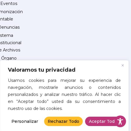
Eventos
monización
ntable
Denuncias
istema
nstitucional
e Archivos
Órgano
Interno
Valoramos tu privacidad
de
Control
Usamos cookies para mejorar su experiencia de
navegación, mostrarle anuncios o contenidos
reguntas
personalizados y analizar nuestro tráfico. Al hacer clic
recuentes
en “Aceptar todo” usted da su consentimiento a
INSCRIPCIÓN
nuestro uso de las cookies.
DE
PROVEEDORES
Personalizar
Rechazar Todo
Aceptar Todo