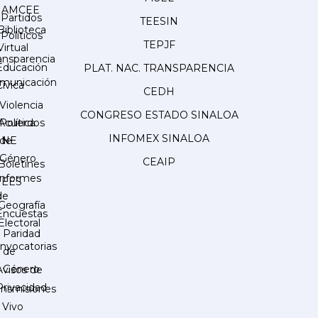
AMCEE
Partidos
TEESIN
Biblioteca
Políticos
TEPJF
Virtual
ansparencia
Educación
PLAT. NAC. TRANSPARENCIA
municación
Cívica
CEDH
Violencia
CONGRESO ESTADO SINALOA
Acuerdos
Política
INFOMEX SINALOA
INE
de
Género
CEAIP
Boletines
Informes
IEES
de
Geografía
Encuestas
Electoral
Paridad
nvocatorias
de
Género
Avisos de
Privacidad
ansmisiones
 Vivo