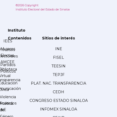
©2026 Copyright
Instituto Electoral del Estado de Sinaloa
Instituto
Contenidos
Sitios de interés
IEES
Mujeres
INE
Procesos
Electas
lectorales
FISEL
AMCEE
Partidos
TEESIN
Biblioteca
Políticos
TEPJF
Virtual
ansparencia
Educación
PLAT. NAC. TRANSPARENCIA
municación
Cívica
CEDH
Violencia
CONGRESO ESTADO SINALOA
Acuerdos
Política
INFOMEX SINALOA
INE
de
Género