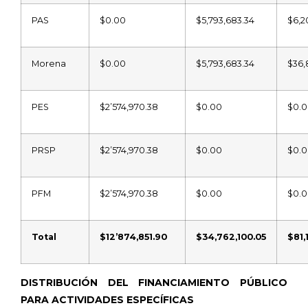
PAS
$0.00
$5,793,683.34
$6,2
Morena
$0.00
$5,793,683.34
$36,
PES
$2’574,970.38
$0.00
$0.
PRSP
$2’574,970.38
$0.00
$0.
PFM
$2’574,970.38
$0.00
$0.
Total
$12’874,851.90
$34,762,100.05
$81,
DISTRIBUCIÓN DEL FINANCIAMIENTO PÚBLICO
PARA ACTIVIDADES ESPECÍFICAS