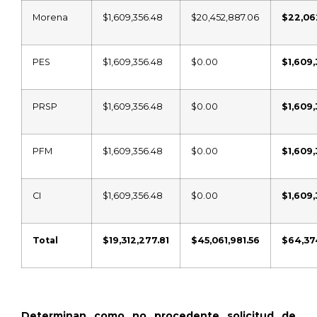
Morena
$1,609,356.48
$20,452,887.06
$22,06
PES
$1,609,356.48
$0.00
$1,609
PRSP
$1,609,356.48
$0.00
$1,609
PFM
$1,609,356.48
$0.00
$1,609
CI
$1,609,356.48
$0.00
$1,609
Total
$19,312,277.81
$45,061,981.56
$64,37
Determinan como no procedente solicitud de