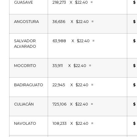
GUASAVE
218,273
X
$22.40
=
$
ANGOSTURA
36,636
X
$22.40
=
$
SALVADOR
63,988
X
$22.40
=
$
ALVARADO
MOCORITO
35,911
X
$22.40
=
$
BADIRAGUATO
22,945
X
$22.40
=
$
CULIACÁN
725,106
X
$22.40
=
$
NAVOLATO
108,233
X
$22.40
=
$