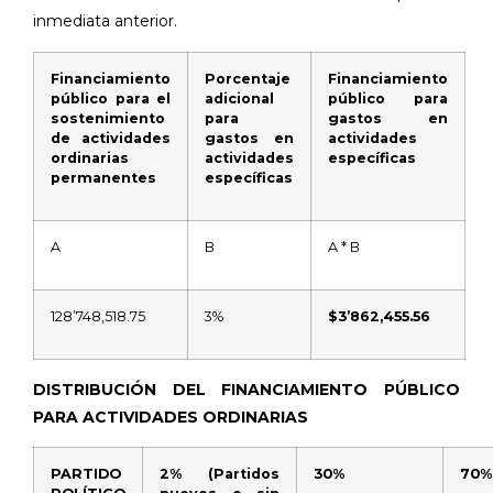
inmediata anterior.
Financiamiento
Porcentaje
Financiamiento
público para el
adicional
público para
sostenimiento
para
gastos en
de actividades
gastos en
actividades
ordinarias
actividades
específicas
permanentes
específicas
A
B
A * B
128’748,518.75
3%
$3’862,455.56
DISTRIBUCIÓN DEL FINANCIAMIENTO PÚBLICO
PARA ACTIVIDADES ORDINARIAS
PARTIDO
2% (Partidos
30%
70%