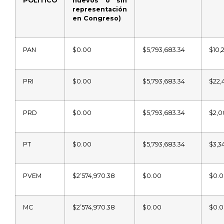
POLÍTICO
nuevos o sin
representación
en Congreso)
PAN
$0.00
$5,793,683.34
$10,
PRI
$0.00
$5,793,683.34
$22,
PRD
$0.00
$5,793,683.34
$2,0
PT
$0.00
$5,793,683.34
$3,3
PVEM
$2’574,970.38
$0.00
$0.
MC
$2’574,970.38
$0.00
$0.