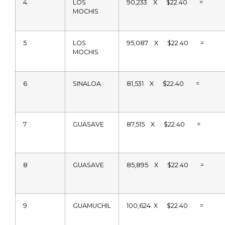
4
LOS
90,233
X
$22.40
=
MOCHIS
5
LOS
95,087
X
$22.40
=
MOCHIS
6
SINALOA.
81,531
X
$22.40
=
7
GUASAVE
87,515
X
$22.40
=
8
GUASAVE
85,895
X
$22.40
=
9
GUAMUCHIL
100,624
X
$22.40
=