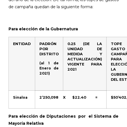
de campaña quedan de la siguiente forma:
Para elección de la Gubernatura
ENTIDAD
PADRÓN
0.25 (DE LA
TOP
POR
UNIDAD DE
GAST
DISTRITO
MEDIDA Y
CAMPA
ACTUALIZACIÓN)
PAR
(al 1 de
VIGENTE PARA
ELECC
Enero de
2021
LA
2021)
GUBER
DEL ES
Sinaloa
2’250,098
X
$22.40
=
$50’402
Para elección de Diputaciones
por
el Sistema de
Mayoría Relativa