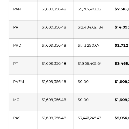
PAN
$1,609,356.48
$5,707,473.92
$7,316,
PRI
$1,609,356.48
$12,484,621.84
$14,09
PRD
$1,609,356.48
$1,113,290.67
$2,722
PT
$1,609,356.48
$1,856,462.64
$3,465,
PVEM
$1,609,356.48
$0.00
$1,609
MC
$1,609,356.48
$0.00
$1,609
PAS
$1,609,356.48
$3,447,245.43
$5,056,