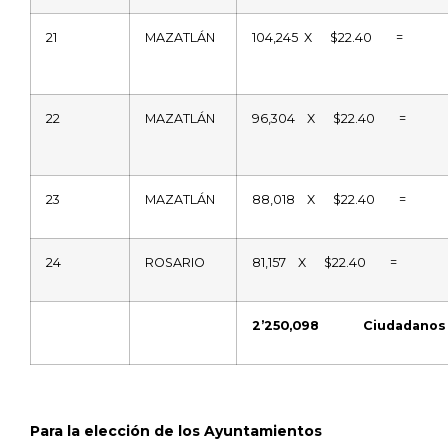
21
MAZATLÁN
104,245
X
$22.40
=
22
MAZATLÁN
96,304
X
$22.40
=
23
MAZATLÁN
88,018
X
$22.40
=
24
ROSARIO
81,157
X
$22.40
=
2’250,098
Ciudadanos
Para la elección de los Ayuntamientos