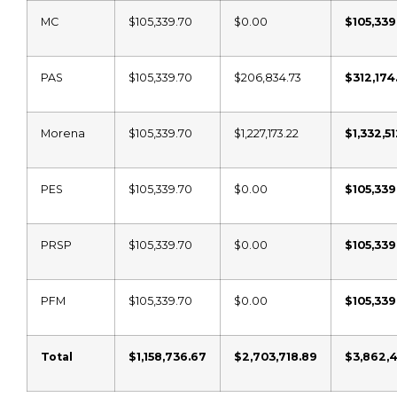
MC
$105,339.70
$0.00
$105,339
PAS
$105,339.70
$206,834.73
$312,174
Morena
$105,339.70
$1,227,173.22
$1,332,5
PES
$105,339.70
$0.00
$105,339
PRSP
$105,339.70
$0.00
$105,339
PFM
$105,339.70
$0.00
$105,339
Total
$1,158,736.67
$2,703,718.89
$3,862,4