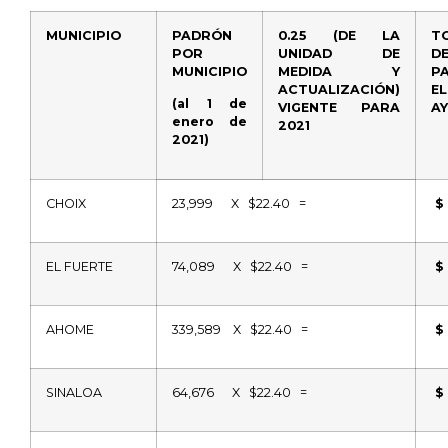
MUNICIPIO
PADRÓN
0.25 (DE LA
T
POR
UNIDAD DE
D
MUNICIPIO
MEDIDA Y
P
ACTUALIZACIÓN)
E
(al 1 de
VIGENTE PARA
A
enero de
2021
2021)
CHOIX
23,999
X
$22.40
=
$
EL FUERTE
74,089
X
$22.40
=
$
AHOME
339,589
X
$22.40
=
$
SINALOA
64,676
X
$22.40
=
$