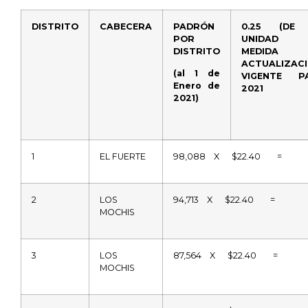
DISTRITO
CABECERA
PADRÓN
0.25 (DE
POR
UNIDAD 
DISTRITO
MEDIDA
ACTUALIZACI
(al 1 de
VIGENTE P
Enero de
2021
2021)
1
EL FUERTE
98,088
X
$22.40
=
2
LOS
94,713
X
$22.40
=
MOCHIS
3
LOS
87,564
X
$22.40
=
MOCHIS