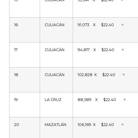
16
CULIACÁN
91,073
X
$22.40
=
17
CULIACÁN
94,817
X
$22.40
=
18
CULIACÁN
102,828
X
$22.40
=
19
LA CRUZ
88,589
X
$22.40
=
20
MAZATLÁN
106,169
X
$22.40
=