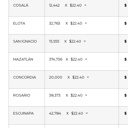
COSALÁ
12,442
X
$22.40
=
$
ELOTA
32,763
X
$22.40
=
$
SAN IGNACIO
15,555
X
$22.40
=
$
MAZATLÁN
374,736
X
$22.40
=
$
CONCORDIA
20,000
X
$22.40
=
$
ROSARIO
38,373
X
$22.40
=
$
ESCUINAPA
42,784
X
$22.40
=
$