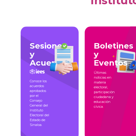
Institut
Sesiones
Boletines
y
y
Acuerdos
Eventos
Últimas
noticias en
Conoce los
materia
acuerdos
electoral,
aprobados
participación
por el
ciudadana y
Consejo
educación
General del
cívica.
Instituto
Electoral del
Estado de
Sinaloa.