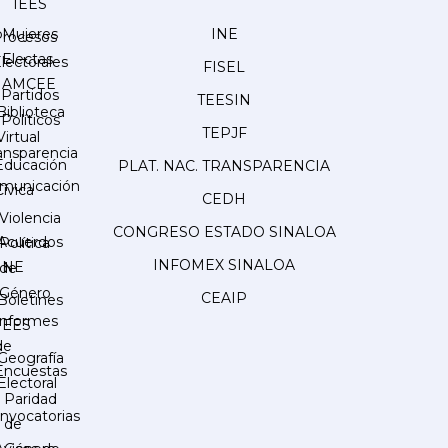
IEES
Mujeres
INE
Procesos
Electas
lectorales
FISEL
AMCEE
Partidos
TEESIN
Biblioteca
Políticos
TEPJF
Virtual
ansparencia
Educación
PLAT. NAC. TRANSPARENCIA
municación
Cívica
CEDH
Violencia
CONGRESO ESTADO SINALOA
Acuerdos
Política
INFOMEX SINALOA
INE
de
Género
CEAIP
Boletines
Informes
IEES
de
Geografía
Encuestas
Electoral
Paridad
nvocatorias
de