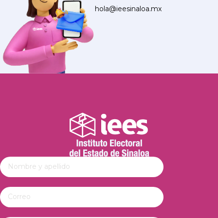
hola@ieesinaloa.mx