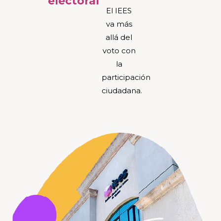
electoral
El IEES
va más
allá del
voto con
la
participación
ciudadana.