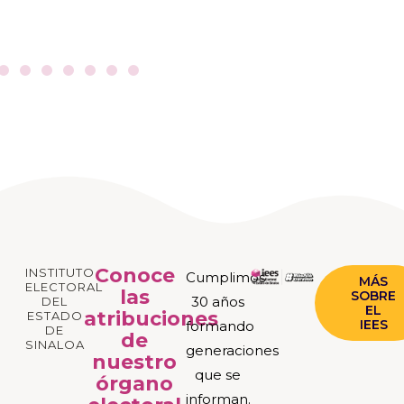
Conoce
INSTITUTO
Cumplimos
MÁS
ELECTORAL
las
SOBRE
30 años
DEL
EL
atribuciones
ESTADO
IEES
formando
DE
de
SINALOA
generaciones
nuestro
que se
órgano
informan.