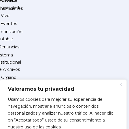
Género
Avisos de
Privacidad
ansmisiones
 Vivo
Eventos
monización
ntable
Denuncias
istema
nstitucional
e Archivos
Órgano
Interno
Valoramos tu privacidad
de
Control
Usamos cookies para mejorar su experiencia de
navegación, mostrarle anuncios o contenidos
reguntas
personalizados y analizar nuestro tráfico. Al hacer clic
recuentes
en “Aceptar todo” usted da su consentimiento a
INSCRIPCIÓN
nuestro uso de las cookies.