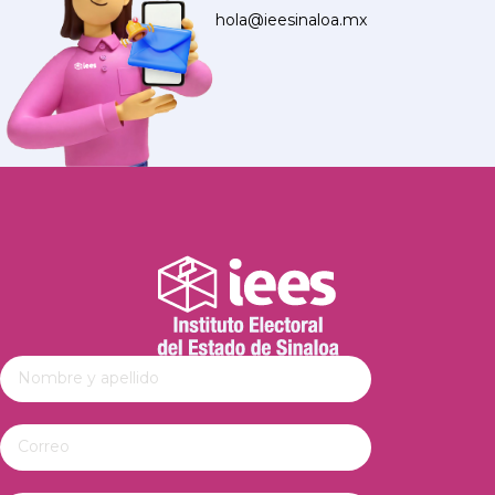
hola@ieesinaloa.mx