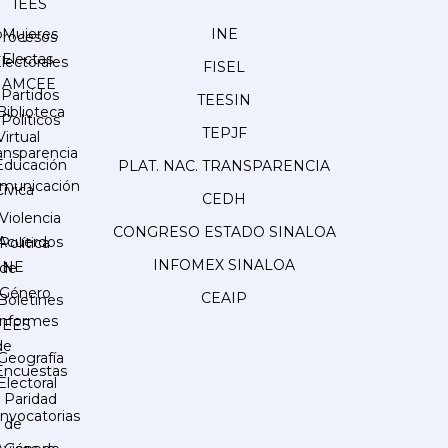
IEES
Mujeres
INE
Procesos
Electas
lectorales
FISEL
AMCEE
Partidos
TEESIN
Biblioteca
Políticos
TEPJF
Virtual
ansparencia
Educación
PLAT. NAC. TRANSPARENCIA
municación
Cívica
CEDH
Violencia
CONGRESO ESTADO SINALOA
Acuerdos
Política
INFOMEX SINALOA
INE
de
Género
CEAIP
Boletines
Informes
IEES
de
Geografía
Encuestas
Electoral
Paridad
nvocatorias
de