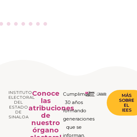
Conoce
INSTITUTO
Cumplimos
MÁS
ELECTORAL
las
SOBRE
30 años
DEL
EL
atribuciones
ESTADO
IEES
formando
DE
de
SINALOA
generaciones
nuestro
que se
órgano
informan.