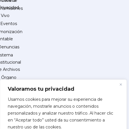
Género
Avisos de
Privacidad
ansmisiones
 Vivo
Eventos
monización
ntable
Denuncias
istema
nstitucional
e Archivos
Órgano
Interno
Valoramos tu privacidad
de
Control
Usamos cookies para mejorar su experiencia de
navegación, mostrarle anuncios o contenidos
reguntas
personalizados y analizar nuestro tráfico. Al hacer clic
recuentes
en “Aceptar todo” usted da su consentimiento a
INSCRIPCIÓN
nuestro uso de las cookies.