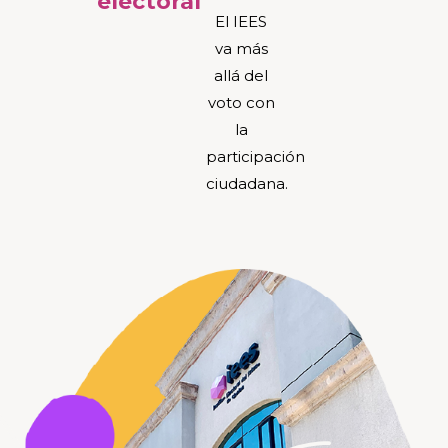
electoral
El IEES
va más
allá del
voto con
la
participación
ciudadana.