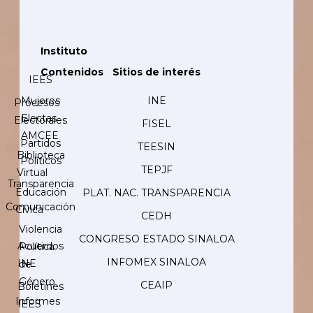
Instituto
Contenidos
Sitios de interés
IEES
Mujeres
INE
Procesos
Electas
Electorales
FISEL
AMCEE
Partidos
TEESIN
Biblioteca
Políticos
TEPJF
Virtual
Transparencia
Educación
PLAT. NAC. TRANSPARENCIA
Comunicación
Cívica
CEDH
Violencia
CONGRESO ESTADO SINALOA
Acuerdos
Política
INFOMEX SINALOA
INE
de
Género
CEAIP
Boletines
Informes
IEES