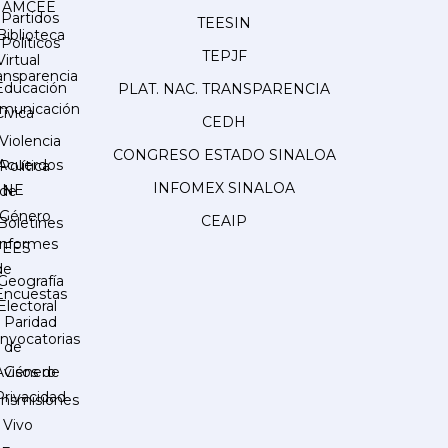
AMCEE
Partidos
TEESIN
Biblioteca
Políticos
TEPJF
Virtual
ansparencia
Educación
PLAT. NAC. TRANSPARENCIA
municación
Cívica
CEDH
Violencia
CONGRESO ESTADO SINALOA
Acuerdos
Política
INFOMEX SINALOA
INE
de
Género
CEAIP
Boletines
Informes
IEES
de
Geografía
Encuestas
Electoral
Paridad
nvocatorias
de
Género
Avisos de
Privacidad
ansmisiones
 Vivo