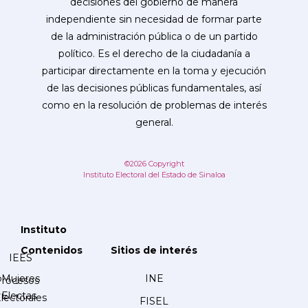
decisiones del gobierno de manera
independiente sin necesidad de formar parte
de la administración pública o de un partido
político. Es el derecho de la ciudadanía a
participar directamente en la toma y ejecución
de las decisiones públicas fundamentales, así
como en la resolución de problemas de interés
general.
©2026 Copyright
Instituto Electoral del Estado de Sinaloa
Instituto
Contenidos
Sitios de interés
IEES
Mujeres
INE
Procesos
Electas
lectorales
FISEL