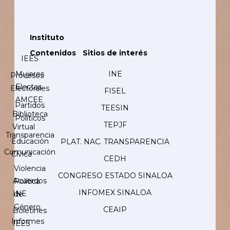
Instituto
Contenidos
Sitios de interés
IEES
Mujeres
INE
Procesos
Electas
Electorales
FISEL
AMCEE
Partidos
TEESIN
Biblioteca
Políticos
TEPJF
Virtual
Transparencia
Educación
PLAT. NAC. TRANSPARENCIA
Comunicación
Cívica
CEDH
Violencia
CONGRESO ESTADO SINALOA
Acuerdos
Política
INFOMEX SINALOA
INE
de
Género
CEAIP
Boletines
Informes
IEES