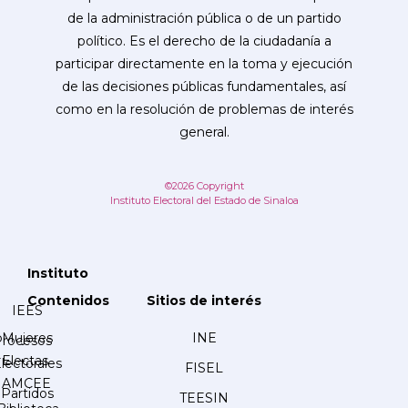
de la administración pública o de un partido
político. Es el derecho de la ciudadanía a
participar directamente en la toma y ejecución
de las decisiones públicas fundamentales, así
como en la resolución de problemas de interés
general.
©2026 Copyright
Instituto Electoral del Estado de Sinaloa
Instituto
Contenidos
Sitios de interés
IEES
Mujeres
INE
Procesos
Electas
lectorales
FISEL
AMCEE
Partidos
TEESIN