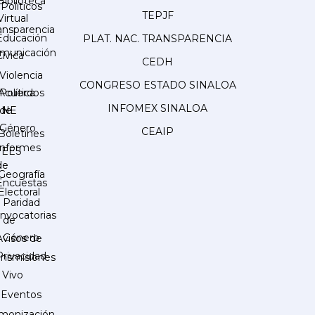
Biblioteca
Políticos
TEPJF
Virtual
ansparencia
Educación
PLAT. NAC. TRANSPARENCIA
municación
Cívica
CEDH
Violencia
CONGRESO ESTADO SINALOA
Acuerdos
Política
INFOMEX SINALOA
INE
de
Género
CEAIP
Boletines
Informes
IEES
de
Geografía
Encuestas
Electoral
Paridad
nvocatorias
de
Género
Avisos de
Privacidad
ansmisiones
 Vivo
Eventos
monización