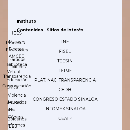
Instituto
Contenidos
Sitios de interés
IEES
Mujeres
INE
Procesos
Electas
Electorales
FISEL
AMCEE
Partidos
TEESIN
Biblioteca
Políticos
TEPJF
Virtual
Transparencia
Educación
PLAT. NAC. TRANSPARENCIA
Comunicación
Cívica
CEDH
Violencia
CONGRESO ESTADO SINALOA
Acuerdos
Política
INFOMEX SINALOA
INE
de
Género
CEAIP
Boletines
Informes
IEES