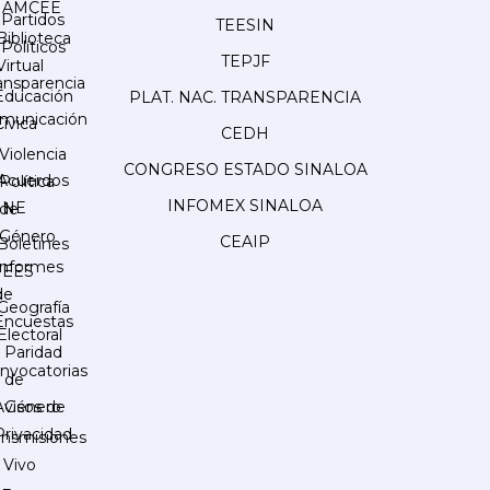
AMCEE
Partidos
TEESIN
Biblioteca
Políticos
TEPJF
Virtual
ansparencia
Educación
PLAT. NAC. TRANSPARENCIA
municación
Cívica
CEDH
Violencia
CONGRESO ESTADO SINALOA
Acuerdos
Política
INFOMEX SINALOA
INE
de
Género
CEAIP
Boletines
Informes
IEES
de
Geografía
Encuestas
Electoral
Paridad
nvocatorias
de
Género
Avisos de
Privacidad
ansmisiones
 Vivo