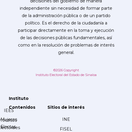
decisiones del gobierno de manera
independiente sin necesidad de formar parte
de la administración pública o de un partido
político. Es el derecho de la ciudadanía a
participar directamente en la toma y ejecución
de las decisiones públicas fundamentales, así
como en la resolución de problemas de interés
general.
©2026 Copyright
Instituto Electoral del Estado de Sinaloa
Instituto
Contenidos
Sitios de interés
IEES
Mujeres
INE
Procesos
Electas
lectorales
FISEL