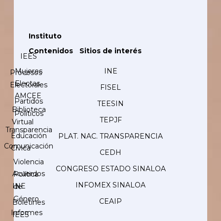
Instituto
Contenidos
Sitios de interés
IEES
Mujeres
INE
Procesos
Electas
Electorales
FISEL
AMCEE
Partidos
TEESIN
Biblioteca
Políticos
TEPJF
Virtual
Transparencia
Educación
PLAT. NAC. TRANSPARENCIA
Comunicación
Cívica
CEDH
Violencia
CONGRESO ESTADO SINALOA
Acuerdos
Política
INFOMEX SINALOA
INE
de
Género
CEAIP
Boletines
Informes
IEES