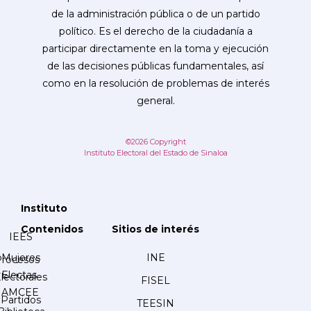
de la administración pública o de un partido
político. Es el derecho de la ciudadanía a
participar directamente en la toma y ejecución
de las decisiones públicas fundamentales, así
como en la resolución de problemas de interés
general.
©2026 Copyright
Instituto Electoral del Estado de Sinaloa
Instituto
Contenidos
Sitios de interés
IEES
Mujeres
INE
Procesos
Electas
lectorales
FISEL
AMCEE
Partidos
TEESIN