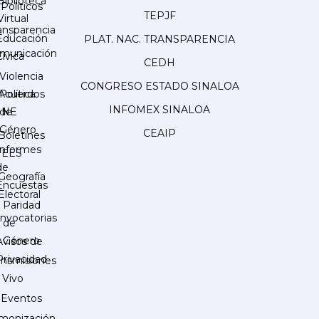
Biblioteca
Políticos
TEPJF
Virtual
ansparencia
Educación
PLAT. NAC. TRANSPARENCIA
municación
Cívica
CEDH
Violencia
CONGRESO ESTADO SINALOA
Acuerdos
Política
INFOMEX SINALOA
INE
de
Género
CEAIP
Boletines
Informes
IEES
de
Geografía
Encuestas
Electoral
Paridad
nvocatorias
de
Género
Avisos de
Privacidad
ansmisiones
 Vivo
Eventos
monización