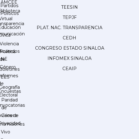
AMCEE
Partidos
TEESIN
Biblioteca
Políticos
TEPJF
Virtual
ansparencia
Educación
PLAT. NAC. TRANSPARENCIA
municación
Cívica
CEDH
Violencia
CONGRESO ESTADO SINALOA
Acuerdos
Política
INFOMEX SINALOA
INE
de
Género
CEAIP
Boletines
Informes
IEES
de
Geografía
Encuestas
Electoral
Paridad
nvocatorias
de
Género
Avisos de
Privacidad
ansmisiones
 Vivo