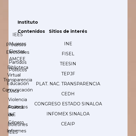
Instituto
Contenidos
Sitios de interés
IEES
Mujeres
INE
Procesos
Electas
Electorales
FISEL
AMCEE
Partidos
TEESIN
Biblioteca
Políticos
TEPJF
Virtual
Transparencia
Educación
PLAT. NAC. TRANSPARENCIA
Comunicación
Cívica
CEDH
Violencia
CONGRESO ESTADO SINALOA
Acuerdos
Política
INFOMEX SINALOA
INE
de
Género
CEAIP
Boletines
Informes
IEES