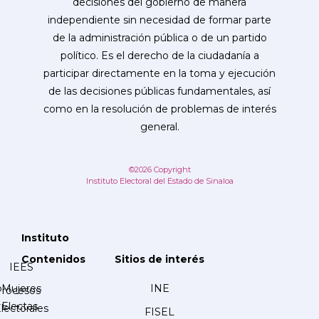
decisiones del gobierno de manera
independiente sin necesidad de formar parte
de la administración pública o de un partido
político. Es el derecho de la ciudadanía a
participar directamente en la toma y ejecución
de las decisiones públicas fundamentales, así
como en la resolución de problemas de interés
general.
©2026 Copyright
Instituto Electoral del Estado de Sinaloa
Instituto
Contenidos
Sitios de interés
IEES
Mujeres
INE
Procesos
Electas
lectorales
FISEL