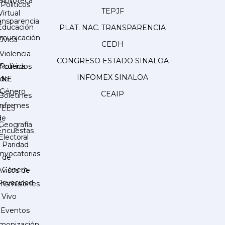
Biblioteca
Políticos
TEPJF
Virtual
ansparencia
Educación
PLAT. NAC. TRANSPARENCIA
municación
Cívica
CEDH
Violencia
CONGRESO ESTADO SINALOA
Acuerdos
Política
INFOMEX SINALOA
INE
de
Género
CEAIP
Boletines
Informes
IEES
de
Geografía
Encuestas
Electoral
Paridad
nvocatorias
de
Género
Avisos de
Privacidad
ansmisiones
 Vivo
Eventos
monización