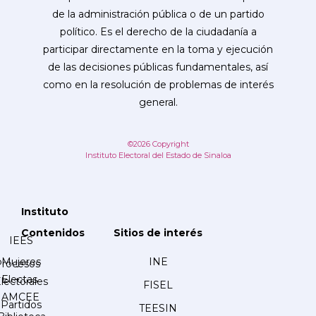
de la administración pública o de un partido
político. Es el derecho de la ciudadanía a
participar directamente en la toma y ejecución
de las decisiones públicas fundamentales, así
como en la resolución de problemas de interés
general.
©2026 Copyright
Instituto Electoral del Estado de Sinaloa
Instituto
Contenidos
Sitios de interés
IEES
Mujeres
INE
Procesos
Electas
lectorales
FISEL
AMCEE
Partidos
TEESIN