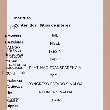
Instituto
Contenidos
Sitios de interés
IEES
Mujeres
INE
Procesos
Electas
Electorales
FISEL
AMCEE
Partidos
TEESIN
Biblioteca
Políticos
TEPJF
Virtual
Transparencia
Educación
PLAT. NAC. TRANSPARENCIA
Comunicación
Cívica
CEDH
Violencia
CONGRESO ESTADO SINALOA
Acuerdos
Política
INFOMEX SINALOA
INE
de
Género
CEAIP
Boletines
Informes
IEES