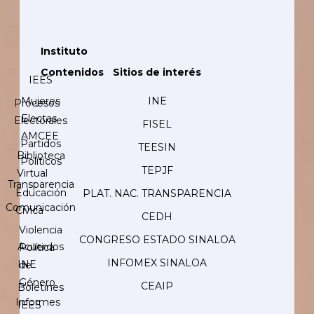
Instituto
Contenidos
Sitios de interés
IEES
Mujeres
INE
Procesos
Electas
Electorales
FISEL
AMCEE
Partidos
TEESIN
Biblioteca
Políticos
TEPJF
Virtual
Transparencia
Educación
PLAT. NAC. TRANSPARENCIA
Comunicación
Cívica
CEDH
Violencia
CONGRESO ESTADO SINALOA
Acuerdos
Política
INFOMEX SINALOA
INE
de
Género
CEAIP
Boletines
Informes
IEES