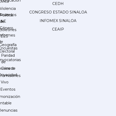
municación
Cívica
CEDH
Violencia
CONGRESO ESTADO SINALOA
Acuerdos
Política
INFOMEX SINALOA
INE
de
Género
CEAIP
Boletines
Informes
IEES
de
Geografía
Encuestas
Electoral
Paridad
nvocatorias
de
Género
Avisos de
Privacidad
ansmisiones
 Vivo
Eventos
monización
ntable
Denuncias