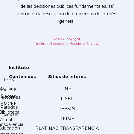
de las decisiones públicas fundamentales, así
como en la resolución de problemas de interés
general.
©2026 Copyright
Instituto Electoral del Estado de Sinaloa
Instituto
Contenidos
Sitios de interés
IEES
Mujeres
INE
Procesos
Electas
lectorales
FISEL
AMCEE
Partidos
TEESIN
Biblioteca
Políticos
TEPJF
Virtual
ansparencia
Educación
PLAT. NAC. TRANSPARENCIA