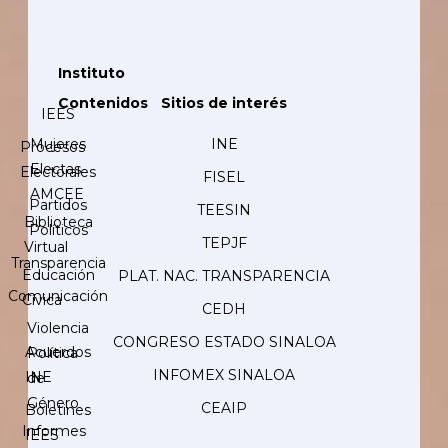
Instituto
Contenidos
Sitios de interés
IEES
Mujeres
INE
Procesos
Electas
Electorales
FISEL
AMCEE
Partidos
TEESIN
Biblioteca
Políticos
TEPJF
Virtual
Transparencia
Educación
PLAT. NAC. TRANSPARENCIA
Comunicación
Cívica
CEDH
Violencia
CONGRESO ESTADO SINALOA
Acuerdos
Política
INFOMEX SINALOA
INE
de
Género
CEAIP
Boletines
Informes
IEES