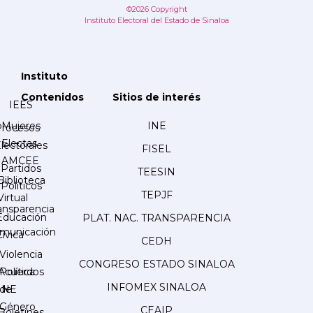
©2026 Copyright
Instituto Electoral del Estado de Sinaloa
Instituto
Contenidos
Sitios de interés
IEES
Mujeres
INE
Procesos
Electas
lectorales
FISEL
AMCEE
Partidos
TEESIN
Biblioteca
Políticos
TEPJF
Virtual
ansparencia
Educación
PLAT. NAC. TRANSPARENCIA
municación
Cívica
CEDH
Violencia
CONGRESO ESTADO SINALOA
Acuerdos
Política
INFOMEX SINALOA
INE
de
Género
CEAIP
Boletines