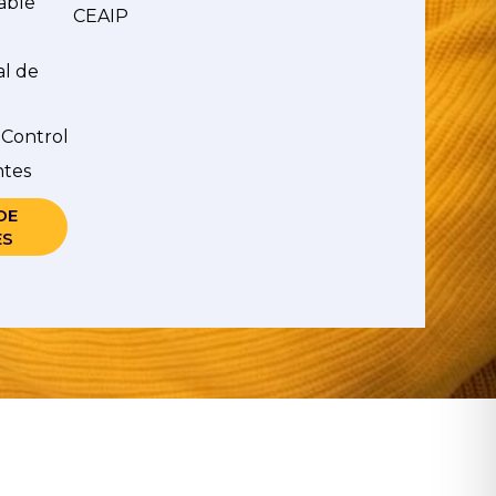
able
CEAIP
al de
 Control
ntes
DE
ES