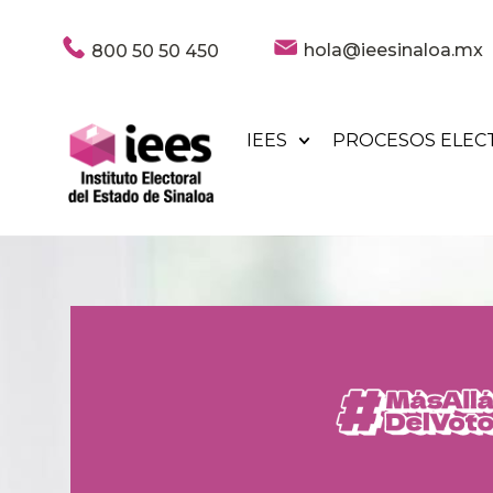
hola@ieesinaloa.mx
800 50 50 450
IEES
PROCESOS ELEC