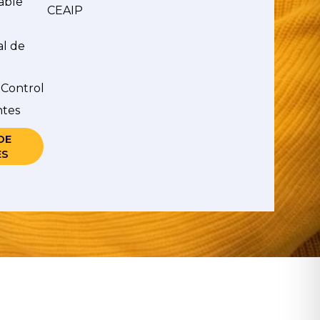
able
CEAIP
al de
 Control
ntes
DE
ES