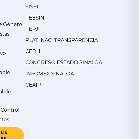
FISEL
TEESIN
de Género
TEPJF
stas
PLAT. NAC. TRANSPARENCIA
CEDH
ivo
CONGRESO ESTADO SINALOA
able
INFOMEX SINALOA
CEAIP
al de
 Control
ntes
 DE
ES