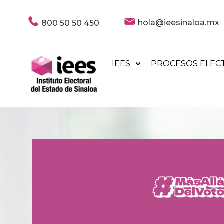
hola@ieesinaloa.mx
800 50 50 450
IEES
PROCESOS ELEC