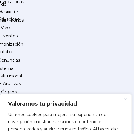
nvocatorias
de
Género
Avisos de
Privacidad
ansmisiones
 Vivo
Eventos
monización
ntable
Denuncias
istema
nstitucional
e Archivos
Órgano
Interno
Valoramos tu privacidad
de
Control
Usamos cookies para mejorar su experiencia de
navegación, mostrarle anuncios o contenidos
reguntas
personalizados y analizar nuestro tráfico. Al hacer clic
recuentes