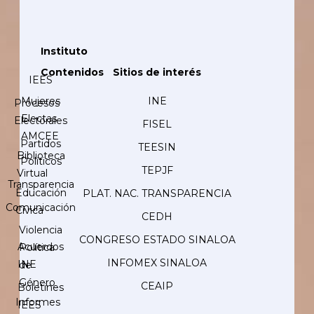
Instituto
Contenidos
Sitios de interés
IEES
Mujeres
INE
Procesos
Electas
Electorales
FISEL
AMCEE
Partidos
TEESIN
Biblioteca
Políticos
TEPJF
Virtual
Transparencia
Educación
PLAT. NAC. TRANSPARENCIA
Comunicación
Cívica
CEDH
Violencia
CONGRESO ESTADO SINALOA
Acuerdos
Política
INFOMEX SINALOA
INE
de
Género
CEAIP
Boletines
Informes
IEES