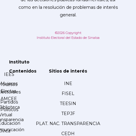
como en la resolución de problemas de interés
general.
©2026 Copyright
Instituto Electoral del Estado de Sinaloa
Instituto
Contenidos
Sitios de interés
IEES
Mujeres
INE
Procesos
Electas
lectorales
FISEL
AMCEE
Partidos
TEESIN
Biblioteca
Políticos
TEPJF
Virtual
ansparencia
Educación
PLAT. NAC. TRANSPARENCIA
municación
Cívica
CEDH