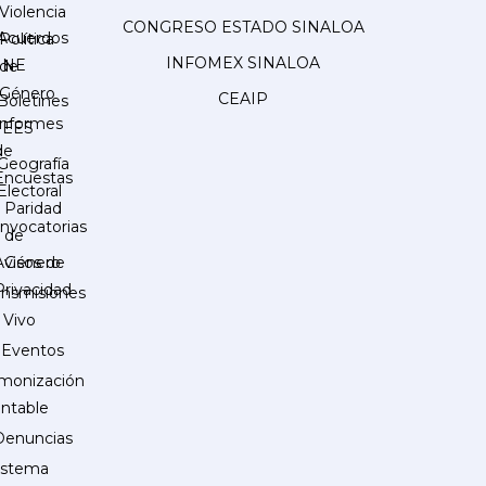
Violencia
CONGRESO ESTADO SINALOA
Acuerdos
Política
INFOMEX SINALOA
INE
de
Género
CEAIP
Boletines
Informes
IEES
de
Geografía
Encuestas
Electoral
Paridad
nvocatorias
de
Género
Avisos de
Privacidad
ansmisiones
 Vivo
Eventos
monización
ntable
Denuncias
istema