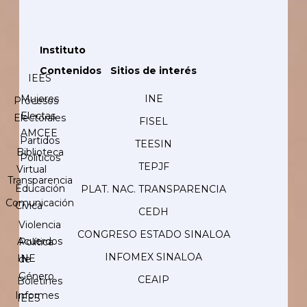
Instituto
Contenidos
Sitios de interés
IEES
Mujeres
INE
Procesos
Electas
Electorales
FISEL
AMCEE
Partidos
TEESIN
Biblioteca
Políticos
TEPJF
Virtual
Transparencia
Educación
PLAT. NAC. TRANSPARENCIA
Comunicación
Cívica
CEDH
Violencia
CONGRESO ESTADO SINALOA
Acuerdos
Política
INFOMEX SINALOA
INE
de
Género
CEAIP
Boletines
Informes
IEES