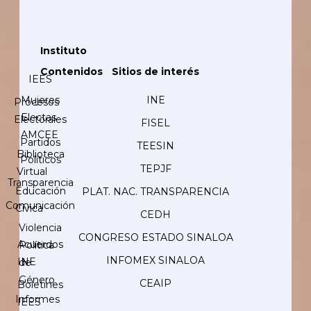
Instituto
Contenidos
Sitios de interés
IEES
Mujeres
INE
Procesos
Electas
Electorales
FISEL
AMCEE
Partidos
TEESIN
Biblioteca
Políticos
TEPJF
Virtual
Transparencia
Educación
PLAT. NAC. TRANSPARENCIA
Comunicación
Cívica
CEDH
Violencia
CONGRESO ESTADO SINALOA
Acuerdos
Política
INFOMEX SINALOA
INE
de
Género
CEAIP
Boletines
Informes
IEES