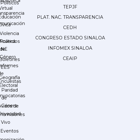
Biblioteca
Políticos
TEPJF
Virtual
ansparencia
Educación
PLAT. NAC. TRANSPARENCIA
municación
Cívica
CEDH
Violencia
CONGRESO ESTADO SINALOA
Acuerdos
Política
INFOMEX SINALOA
INE
de
Género
CEAIP
Boletines
Informes
IEES
de
Geografía
Encuestas
Electoral
Paridad
nvocatorias
de
Género
Avisos de
Privacidad
ansmisiones
 Vivo
Eventos
monización