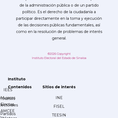
de la administración pública o de un partido
político. Es el derecho de la ciudadanía a
participar directamente en la toma y ejecución
de las decisiones públicas fundamentales, así
como en la resolución de problemas de interés
general.
©2026 Copyright
Instituto Electoral del Estado de Sinaloa
Instituto
Contenidos
Sitios de interés
IEES
Mujeres
INE
Procesos
Electas
lectorales
FISEL
AMCEE
Partidos
TEESIN