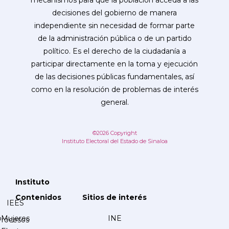
mecanismos para que la población acceda a las
decisiones del gobierno de manera
independiente sin necesidad de formar parte
de la administración pública o de un partido
político. Es el derecho de la ciudadanía a
participar directamente en la toma y ejecución
de las decisiones públicas fundamentales, así
como en la resolución de problemas de interés
general.
©2026 Copyright
Instituto Electoral del Estado de Sinaloa
Instituto
Contenidos
Sitios de interés
IEES
Mujeres
INE
Procesos