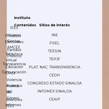
Instituto
Contenidos
Sitios de interés
IEES
Mujeres
INE
Procesos
Electas
Electorales
FISEL
AMCEE
Partidos
TEESIN
Biblioteca
Políticos
TEPJF
Virtual
Transparencia
Educación
PLAT. NAC. TRANSPARENCIA
Comunicación
Cívica
CEDH
Violencia
CONGRESO ESTADO SINALOA
Acuerdos
Política
INFOMEX SINALOA
INE
de
Género
CEAIP
Boletines
Informes
IEES