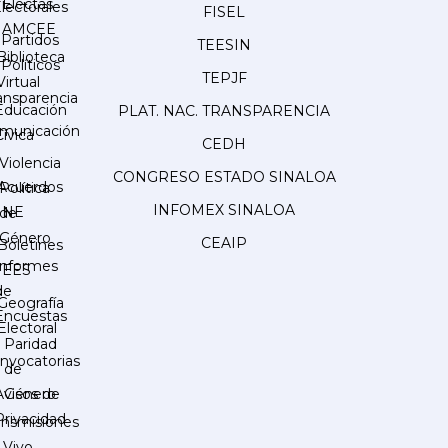
Electas
lectorales
FISEL
AMCEE
Partidos
TEESIN
Biblioteca
Políticos
TEPJF
Virtual
ansparencia
Educación
PLAT. NAC. TRANSPARENCIA
municación
Cívica
CEDH
Violencia
CONGRESO ESTADO SINALOA
Acuerdos
Política
INFOMEX SINALOA
INE
de
Género
CEAIP
Boletines
Informes
IEES
de
Geografía
Encuestas
Electoral
Paridad
nvocatorias
de
Género
Avisos de
Privacidad
ansmisiones
 Vivo