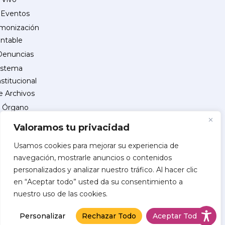
Eventos
monización
ntable
Denuncias
istema
nstitucional
e Archivos
Órgano
Interno
Valoramos tu privacidad
de
Control
Usamos cookies para mejorar su experiencia de
navegación, mostrarle anuncios o contenidos
reguntas
personalizados y analizar nuestro tráfico. Al hacer clic
recuentes
en “Aceptar todo” usted da su consentimiento a
INSCRIPCIÓN
nuestro uso de las cookies.
DE
PROVEEDORES
Personalizar
Rechazar Todo
Aceptar Todo