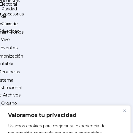
Encuestas
Electoral
Paridad
nvocatorias
de
Género
Avisos de
Privacidad
ansmisiones
 Vivo
Eventos
monización
ntable
Denuncias
istema
nstitucional
e Archivos
Órgano
Interno
Valoramos tu privacidad
de
Control
Usamos cookies para mejorar su experiencia de