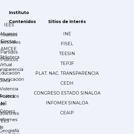
Instituto
Contenidos
Sitios de interés
IEES
Mujeres
INE
Procesos
Electas
lectorales
FISEL
AMCEE
Partidos
TEESIN
Biblioteca
Políticos
TEPJF
Virtual
ansparencia
Educación
PLAT. NAC. TRANSPARENCIA
municación
Cívica
CEDH
Violencia
CONGRESO ESTADO SINALOA
Acuerdos
Política
INFOMEX SINALOA
INE
de
Género
CEAIP
Boletines
Informes
IEES
de
Geografía