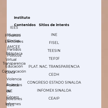
Instituto
Contenidos
Sitios de interés
IEES
Mujeres
INE
Procesos
Electas
Electorales
FISEL
AMCEE
Partidos
TEESIN
Biblioteca
Políticos
TEPJF
Virtual
Transparencia
Educación
PLAT. NAC. TRANSPARENCIA
Comunicación
Cívica
CEDH
Violencia
CONGRESO ESTADO SINALOA
Acuerdos
Política
INFOMEX SINALOA
INE
de
Género
CEAIP
Boletines
Informes
IEES