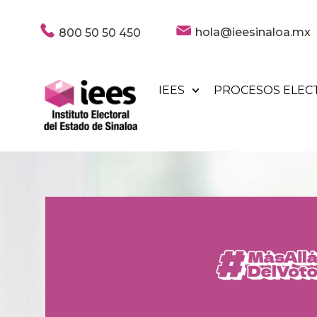
hola@ieesinaloa.mx
800 50 50 450
IEES
PROCESOS ELEC