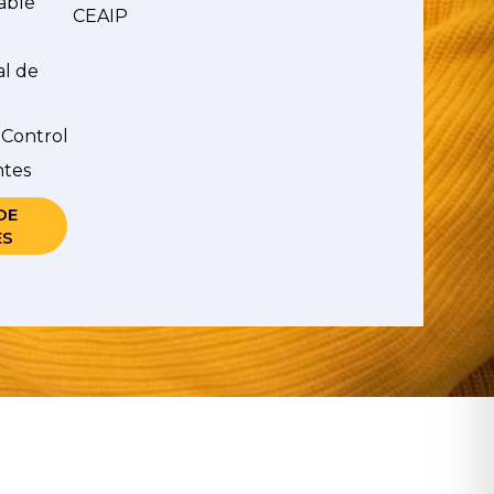
able
CEAIP
al de
 Control
ntes
DE
ES