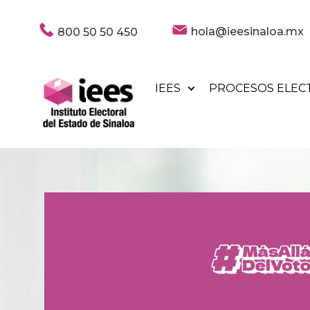
hola@ieesinaloa.mx
800 50 50 450
IEES
PROCESOS ELEC