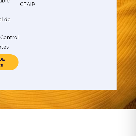
able
CEAIP
al de
 Control
ntes
DE
ES