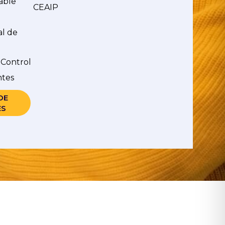
able
CEAIP
al de
 Control
ntes
DE
ES