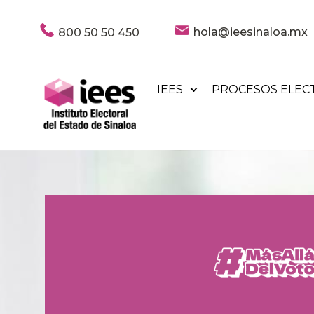
hola@ieesinaloa.mx
800 50 50 450
IEES
PROCESOS ELEC